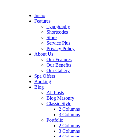
Inicio
Features
Typography
Shortcodes
Store
Service Plus
Privacy Policy
About Us
Our Features
Our Benefits
Our Gallery
Spa Offers
Booking
Blog
All Posts
Blog Masonry
Classic Style
2 Columns
3 Columns
Portfolio
2 Columns
3 Columns
4 Columns