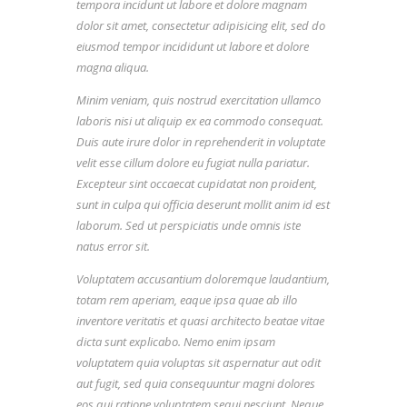
tempora incidunt ut labore et dolore magnam
dolor sit amet, consectetur adipisicing elit, sed do
eiusmod tempor incididunt ut labore et dolore
magna aliqua.
Minim veniam, quis nostrud exercitation ullamco
laboris nisi ut aliquip ex ea commodo consequat.
Duis aute irure dolor in reprehenderit in voluptate
velit esse cillum dolore eu fugiat nulla pariatur.
Excepteur sint occaecat cupidatat non proident,
sunt in culpa qui officia deserunt mollit anim id est
laborum. Sed ut perspiciatis unde omnis iste
natus error sit.
Voluptatem accusantium doloremque laudantium,
totam rem aperiam, eaque ipsa quae ab illo
inventore veritatis et quasi architecto beatae vitae
dicta sunt explicabo. Nemo enim ipsam
voluptatem quia voluptas sit aspernatur aut odit
aut fugit, sed quia consequuntur magni dolores
eos qui ratione voluptatem sequi nesciunt. Neque